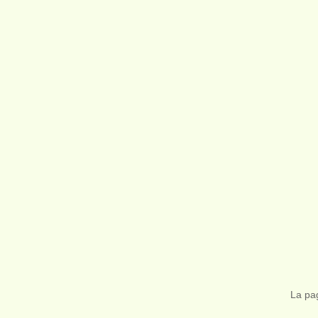
La pag